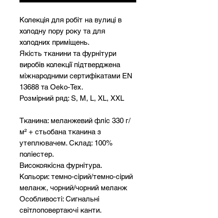
Колекція для робіт на вулиці в
холодну пору року та для
холодних приміщень.
Якість тканини та фурнітури
виробів колекції підтверджена
міжнародними сертифікатами EN
13688 та Oeko-Tex.
Розмірний ряд: S, M, L, XL, XXL
Тканина: меланжевий фліс 330 г/
м² + стьобана тканина з
утеплювачем. Склад: 100%
поліестер.
Високоякісна фурнітура.
Кольори: темно-сірий/темно-сірий
меланж, чорний/чорний меланж
Особливості: Сигнальні
світлоповертаючі канти.