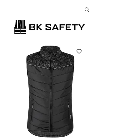
+38 (073) 900 33 13
;
+38 (095) 900 33 13
;
+38 (077) 900 33 13