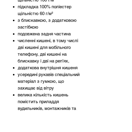
підкладка 100% поліестер
щільністю 60 г/м²
з блискавкою, з додатковою
застібкою
подовжена задня частина
численні кишені, в тому числі
дві кишені для мобільного
телефону, дві кишені на
блискавку і дві на реп’ях,
додаткова внутрішня кишеня
усередині рукавів спеціальний
матеріал з гумкою, що
захищає від вітру
велика кількість кишень
помістить приладдя
вудильників, монтажників та
пристрої домашнього майстра