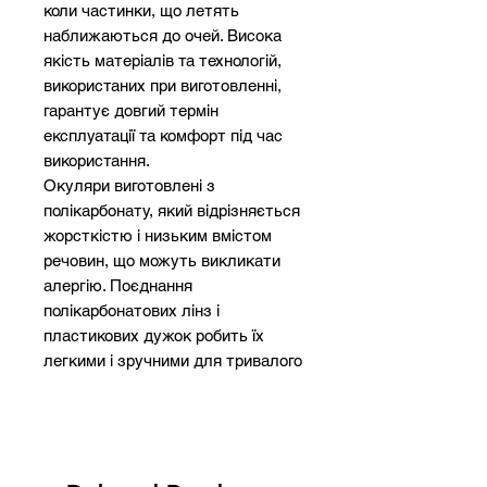
коли частинки, що летять
наближаються до очей. Висока
якість матеріалів та технологій,
використаних при виготовленні,
гарантує довгий термін
експлуатації та комфорт під час
використання.
Окуляри виготовлені з
полікарбонату, який відрізняється
жорсткістю і низьким вмістом
речовин, що можуть викликати
алергію. Поєднання
полікарбонатових лінз і
пластикових дужок робить їх
легкими і зручними для тривалого
носіння.
Захисні окуляри від 3M підходять
для різноманітних сфер
застосування: будівництва,
промисловості, лабораторних