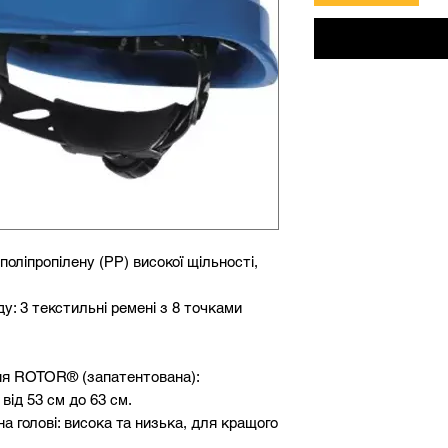
поліпропілену (РР) високої щільності,
у: 3 текстильні ремені з 8 точками
ння ROTOR® (запатентована):
від 53 см до 63 см.
а голові: висока та низька, для кращого