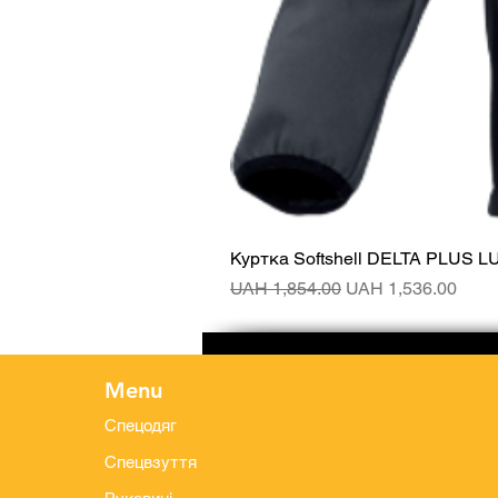
Куртка Softshell DELTA PLUS L
Regular Price
Sale Price
UAH 1,854.00
UAH 1,536.00
Menu
Спецодяг
Спецвзуття