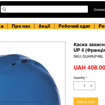
Отримат
ка
Про нас
Акції
Робочий одяг
Ро
Каска захисн
UP 4 (Франці
SKU: QUARUP4BL
UAH 408.0
Quantity
*
Add to Cart