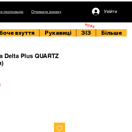
Увійти
и пропозицію
Отримати знижку
НОВЕ
боче взуття
Рукавиці
ЗІЗ
Більше
а Delta Plus QUARTZ
я)
Price
0