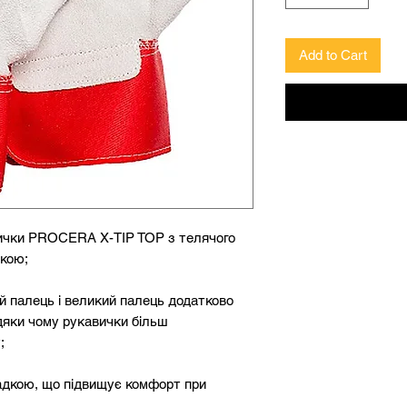
Add to Cart
авички PROCERA X-TIP TOP з телячого
дкою;
й палець і великий палець додатково
дяки чому рукавички більш
;
ладкою, що підвищує комфорт при