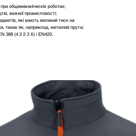
при общемеханіческіх роботах;
тві, важкої промисловості;
редметів, які мають великий тиск на
, таких як, наприклад, металеві прути;
 388 (4 2 2 3 X) і EN420.