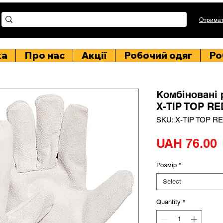
Отримат
ка
Про нас
Акції
Робочий одяг
Ро
Комбіновані
X-TIP TOP RE
SKU: X-TIP TOP R
P
UAH 76.00
Розмір
*
Select
Quantity
*