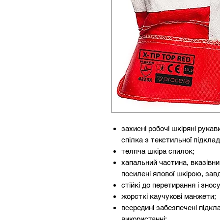
захисні робочі шкіряні рук
спілка з текстильної підкла
теляча шкіра спилок;
хапальний частина, вказівни
посилені ялової шкірою, зав
стійкі до перетирання і зносу
жорсткі каучукові манжети;
всередині забезпечені підк
використанні;