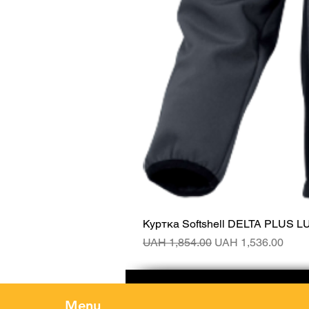
Куртка Softshell DELTA PLUS L
Regular Price
Sale Price
UAH 1,854.00
UAH 1,536.00
Menu