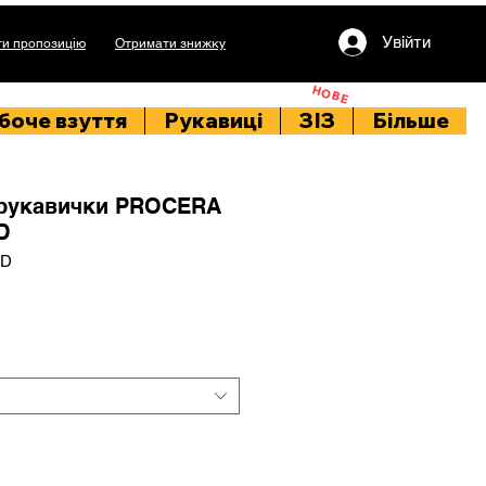
Увійти
и пропозицію
Отримати знижку
НОВЕ
боче взуття
Рукавиці
ЗІЗ
Більше
 рукавички PROCERA
D
ED
rice