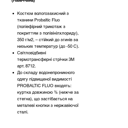
(Німеччина)
Костюм вологозахисний з
тканини Probaltic Fluo
(поліефірний трикотаж з
покриттям з полівінілхлориду),
350 г/м2, – стійкий до згинів за
низьких температур (до -50 С).
Світловідбивні
термотрансферні стрічки 3М
арт. 8712.
До складу водонепроникного
одягу підвищеної видимості
PROBALTIC FLUO входять:
куртка довжиною ¾ (нижче за
стегна), що застібається на
металеві кнопки з нержавіючої
сталі.
Перед і спинка куртки виконані
з одного шматка матеріалу –