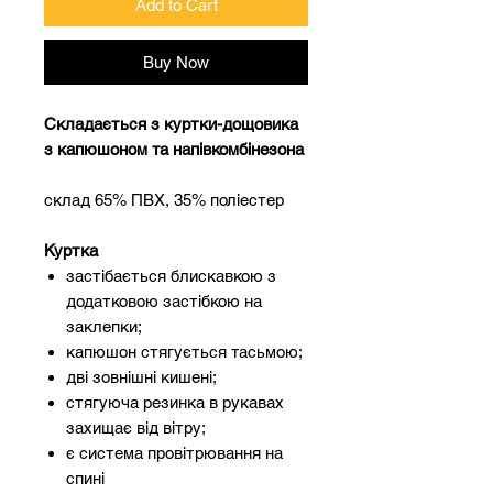
Add to Cart
Buy Now
Складається з куртки-дощовика
з капюшоном та напівкомбінезона
склад 65% ПВХ, 35% поліестер
Куртка
застібається блискавкою з
додатковою застібкою на
заклепки;
капюшон стягується тасьмою;
дві зовнішні кишені;
стягуюча резинка в рукавах
захищає від вітру;
є система провітрювання на
спині