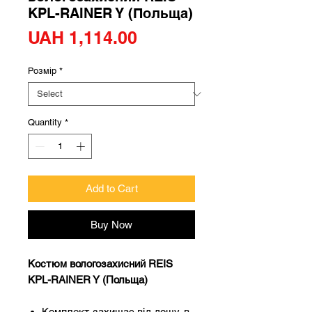
KPL-RAINER Y (Польща)
Price
UAH 1,114.00
Розмір
*
Quantity
*
Add to Cart
Buy Now
Костюм вологозахисний REIS
KPL-RAINER Y (Польща)
Комплект захищає від дощу, в