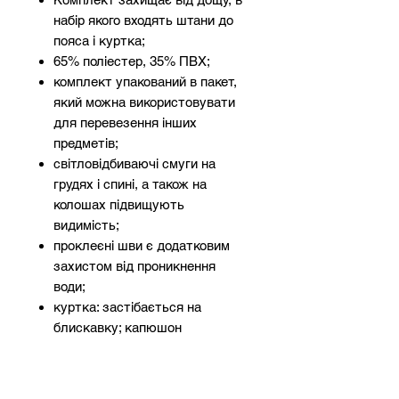
набір якого входять штани до
пояса і куртка;
65% поліестер, 35% ПВХ;
комплект упакований в пакет,
який можна використовувати
для перевезення інших
предметів;
світловідбиваючі смуги на
грудях і спині, а також на
колошах підвищують
видимість;
проклеєні шви є додатковим
захистом від проникнення
води;
куртка: застібається на
блискавку; капюшон
стягується за допомогою
тесемок і ховається в комір; дві
кишені в нижній частині з