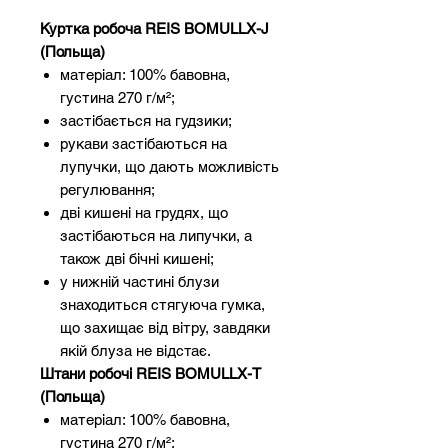
Куртка робоча REIS BOMULLX-J
(Польща)
матеріал: 100% бавовна,
густина 270 г/м²;
застібається на гудзики;
рукави застібаються на
лупучки, що дають можливість
регулювання;
дві кишені на грудях, що
застібаються на липучки, а
також дві бічні кишені;
у нижній частині блузи
знаходиться стягуюча гумка,
що захищає від вітру, завдяки
якій блуза не відстає.
Штани робочі REIS BOMULLX-T
(Польща)
матеріал: 100% бавовна,
густина 270 г/м²;