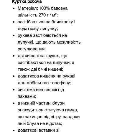
Куртка робоча
Матеріал: 100% бавовна,
щільність 270 г / м²;
застібається на блискавку і
додаткову липучку;
рукава застібаються на
лупучкі, що дають можливість
регулювання;
дві кишені на грудях, що
застібаються на липучки, а
також дві бічні кишені;
додаткова кишеня на рукаві
для мобільного телефону;
система вентиляції під
пахвами;
в нижній частині блузи
знаходиться стягуюча гумка,
що захищає від вітру, завдяки
якій блуза не відстає;
додаткові вставки зі