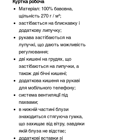
Куртка робоча
Матеріал: 100% бавовна,
щільність 270 г / м²;
застібається на блискавку і
додаткову липучку;
рукава застібаються на
лупучкі, що дають можливість
регулювання;
дві кишені на грудях, що
застібаються на липучки, а
також дві бічні кишені;
додаткова кишеня на рукаві
для мобільного телефону;
система вентиляції під
пахвами;
в нижній частині блузи
знаходиться стягуюча гумка,
що захищає від вітру, завдяки
якій блуза не відстає;
додаткові вставки зі