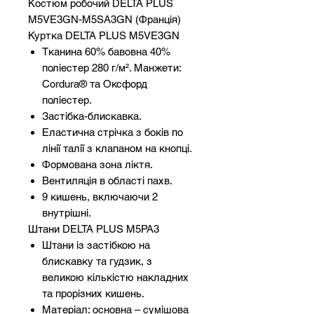
Костюм робочий DELTA PLUS
M5VE3GN-M5SA3GN (Франція)
Куртка DELTA PLUS M5VE3GN
Тканина 60% бавовна 40%
поліестер 280 г/м². Манжети:
Cordura® та Оксфорд
поліестер.
Застібка-блискавка.
Еластична стрічка з боків по
лінії талії з клапаном на кнопці.
Формована зона ліктя.
Вентиляція в області пахв.
9 кишень, включаючи 2
внутрішні.
Штани DELTA PLUS M5PA3
Штани із застібкою на
блискавку та гудзик, з
великою кількістю накладних
та прорізних кишень.
Матеріал: основна – сумішова