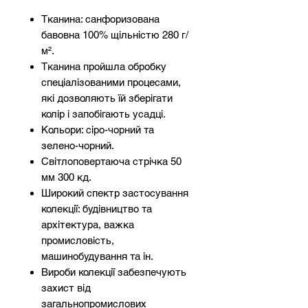
Тканина: санфоризована
бавовна 100% щільністю 280 г/
м².
Тканина пройшла обробку
спеціалізованими процесами,
які дозволяють їй зберігати
колір і запобігають усадці.
Кольори: сіро-чорний та
зелено-чорний.
Світлоповертаюча стрічка 50
мм 300 кд.
Широкий спектр застосування
колекції: будівництво та
архітектура, важка
промисловість,
машинобудування та ін.
Вироби колекції забезпечують
захист від
загальнопромислових