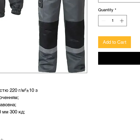
Quantity
*
Add to Cart
істю 220 г/м²±10 з
оченням;
авовна;
 мм 300 кд;