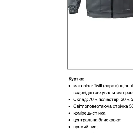
Куртка:
матеріал: Twill (саржа) щільн
водовідштовхувальним прос
Склад: 70% поліестер, 30% б
Світлоповертаюча стрічка 50
комірець-стійка;
центральна блискавка;
прямий низ;