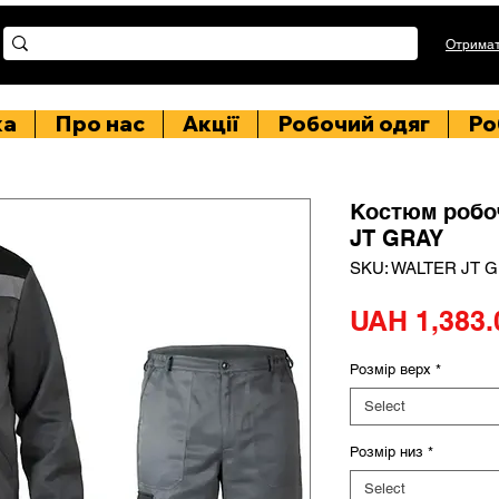
Отримат
ка
Про нас
Акції
Робочий одяг
Ро
Костюм робо
JT GRAY
SKU: WALTER JT 
UAH 1,383.
Розмір верх
*
Select
Розмір низ
*
Select