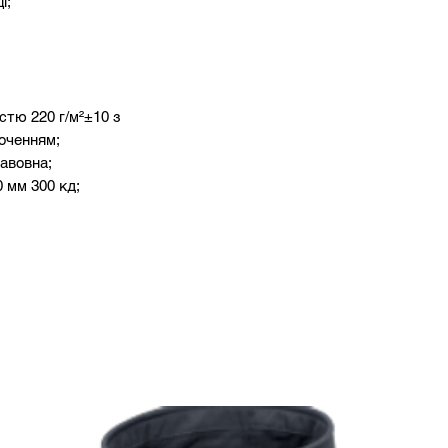
і;
істю 220 г/м²±10 з
оченням;
авовна;
 мм 300 кд;