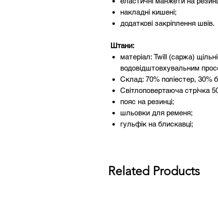
еластичні манжети на резинц
накладні кишені;
додаткові закріплення швів.
Штани:
матеріал: Twill (саржа) щільн
водовідштовхувальним прос
Склад: 70% поліестер, 30% б
Світлоповертаюча стрічка 50
пояс на резинці;
шльовки для ременя;
гульфік на блискавці;
накладні кишені;
посилена область колін;
додаткові закріплення швів.
Related Products