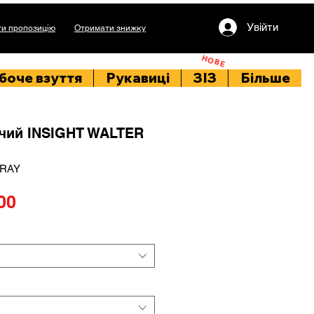
Увійти
и пропозицію
Отримати знижку
НОВЕ
боче взуття
Рукавиці
ЗІЗ
Більше
чий INSIGHT WALTER
GRAY
Price
00