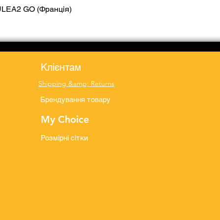
ULEA2 GO (Франція)
Quick View
Клієнтам
Shipping &amp; Returns
Брендування товару
My Choice
Розмірні сітки