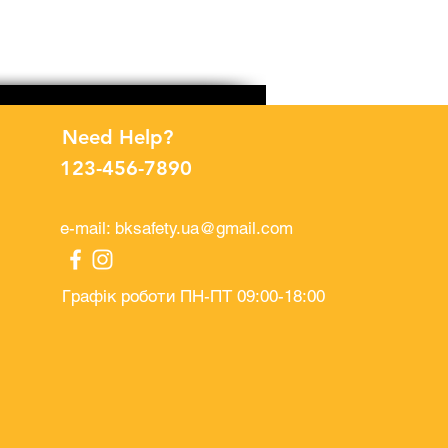
Рукавички поліестерові п
Price
UAH 32.00
Need Help?
123-456-7890
e-mail:
bksafety.ua@gmail.com
Графік роботи ПН-ПТ 09:00-18:00