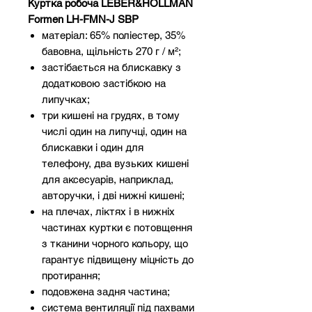
Куртка робоча LEBER&HOLLMAN
Formen LH-FMN-J SBP
матеріал: 65% поліестер, 35%
бавовна, щільність 270 г / м²;
застібається на блискавку з
додатковою застібкою на
липучках;
три кишені на грудях, в тому
числі один на липучці, один на
блискавки і один для
телефону, два вузьких кишені
для аксесуарів, наприклад,
авторучки, і дві нижні кишені;
на плечах, ліктях і в нижніх
частинах куртки є потовщення
з тканини чорного кольору, що
гарантує підвищену міцність до
протирання;
подовжена задня частина;
система вентиляції під пахвами