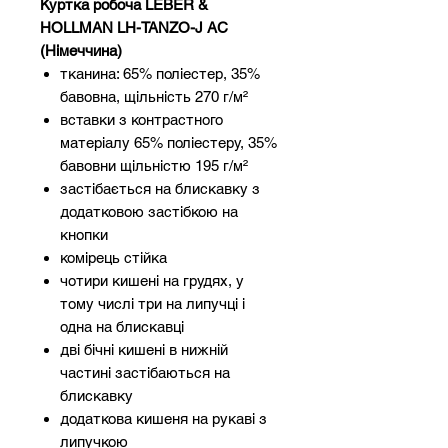
Куртка робоча LEBER &
HOLLMAN LH-TANZO-J AC
(Німеччина)
тканина: 65% поліестер, 35%
бавовна, щільність 270 г/м²
вставки з контрастного
матеріалу 65% поліестеру, 35%
бавовни щільністю 195 г/м²
застібається на блискавку з
додатковою застібкою на
кнопки
комірець стійка
чотири кишені на грудях, у
тому числі три на липучці і
одна на блискавці
дві бічні кишені в нижній
частині застібаються на
блискавку
додаткова кишеня на рукаві з
липучкою