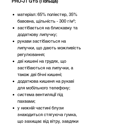
PRO-JT GYS (Польща)
матеріал: 65% поліестер, 35%
бавовна, щільність - 300 г/м²;
застібається на блискавку та
додаткову липучку;
рукави застібаються на
липучки, що дають можливість
регулювання;
дві кишені на грудях, що
застібаються на липучки, а
також дві бічні кишені;
додаткова кишеня на рукаві
для мобільного телефону;
система вентиляції під
пахвами;
у нижній частині блузи
знаходиться стягуюча гумка,
що захищає від вітру, завдяки
якій блуза не відстає;