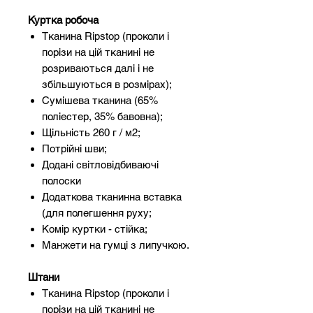
Куртка робоча
Тканина Ripstop (проколи і
порізи на цій тканині не
розриваються далі і не
збільшуються в розмірах);
Сумішева тканина (65%
поліестер, 35% бавовна);
Щільність 260 г / м2;
Потрійні шви;
Додані світловідбиваючі
полоски
Додаткова тканинна вставка
(для полегшення руху;
Комір куртки - стійка;
Манжети на гумці з липучкою.
Штани
Тканина Ripstop (проколи і
порізи на цій тканині не