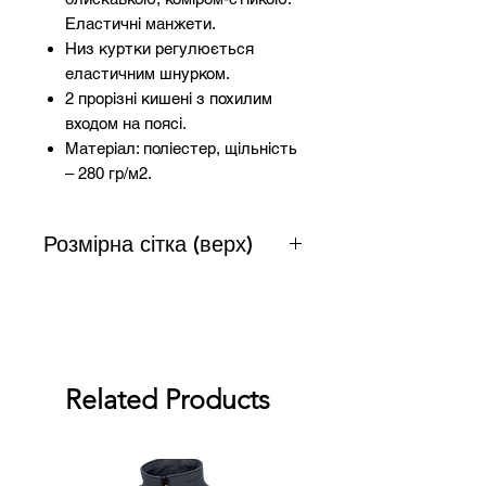
Еластичні манжети.
Низ куртки регулюється
еластичним шнурком.
2 прорізні кишені з похилим
входом на поясі.
Матеріал: поліестер, щільність
– 280 гр/м2.
Розмірна сітка (верх)
Розмір
Зріст
Груди
Талія
XS
156-
90-94
-
Related Products
164
S
156-
94-
66-
164
98
74