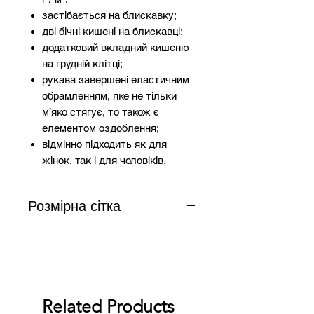
застібається на блискавку;
дві бічні кишені на блискавці;
додатковий вкладний кишеню
на грудній клітці;
рукава завершені еластичним
обрамленням, яке не тільки
м’яко стягує, то також є
елементом оздоблення;
відмінно підходить як для
жінок, так і для чоловіків.
Розмірна сітка
Зріст
Груди
Талія
Розмір
158-
92-96
80-
S
Related Products
164
84