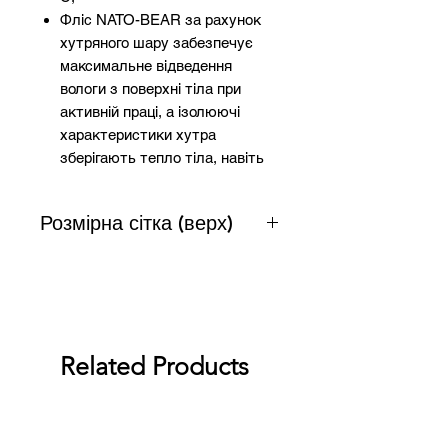
Фліс NATO-BEAR за рахунок
хутряного шару забезпечує
максимальне відведення
вологи з поверхні тіла при
активній праці, а ізолюючі
характеристики хутра
зберігають тепло тіла, навіть
при негативних температурах.
Верхній шар NATO-BEAR
Розмірна сітка (верх)
зроблений з
високотехнологічного мікро-
флісу, що гарантує
зносостійкість та запобігає
Розмір
Зріст
Груди
Талія
появі катишків та прилипання
S
158-
92-96
80-84
бруду до поверхні;
Related Products
164
Має анатомічний крій,
центральна застібка на
M
164-
96-
84-
блискавці, дві бічні врізні
170
100
88
кишені і одна грудна на