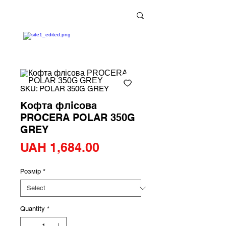
+38 (073) 900 33 13
;
+38 (095) 900 33 13
;
+38 (077) 900 33 13
SKU: POLAR 350G GREY
Кофта флісова
PROCERA POLAR 350G
GREY
Price
UAH 1,684.00
Розмір
*
Quantity
*