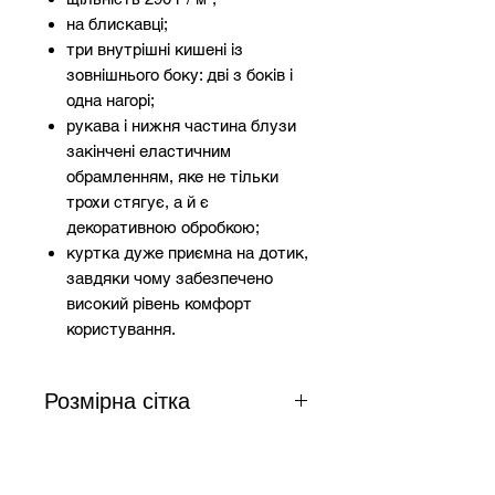
на блискавці;
три внутрішні кишені із
зовнішнього боку: дві з боків і
одна нагорі;
рукава і нижня частина блузи
закінчені еластичним
обрамленням, яке не тільки
трохи стягує, а й є
декоративною обробкою;
куртка дуже приємна на дотик,
завдяки чому забезпечено
високий рівень комфорт
користування.
Розмірна сітка
Розмір
Зріст
Груди
Талія