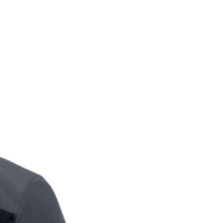
194
116-124
104-112
194
124-128
112-116