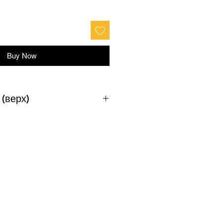
Buy Now
 (верх)
т
Груди
Талія
164
92-96
80-84
170
96-100
84-88
182
100-108
88-96
188
108-116
96-104