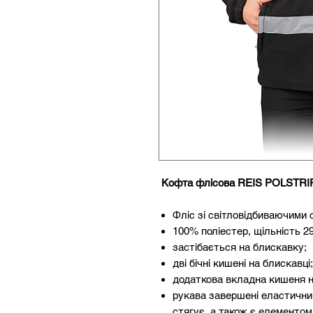
Кофта флісова REIS POLSTRIP
Фліс зі світловідбиваючими
100% поліестер, щільність 290
застібається на блискавку;
дві бічні кишені на блискавці;
додаткова вкладна кишеня на
рукава завершені еластичним
стягує, а також є елементом