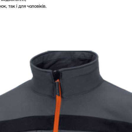
ок, так і для чоловіків.
2XL
182-
3XL
188-