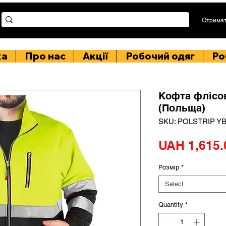
Отримат
ка
Про нас
Акції
Робочий одяг
Ро
Кофта флісо
(Польща)
SKU: POLSTRIP Y
UAH 1,615.
Розмір
*
Select
Quantity
*