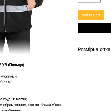
Add to Cart
Розмірна сітка
 YB (Польща)
Розмір
Зріс
 смужками.
S
158-
 г / м²;
M
164-
 грудній клітці;
L
170-
 обрамленням, яке не тільки м’яко
XL
176-
 оздоблення;