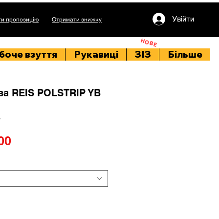
Увійти
и пропозицію
Отримати знижку
НОВЕ
боче взуття
Рукавиці
ЗІЗ
Більше
ва REIS POLSTRIP YB
B
Price
00