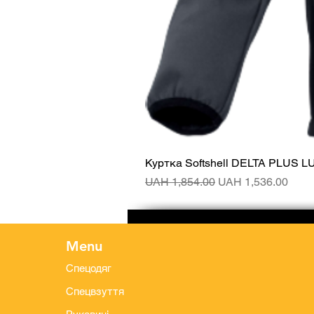
Куртка Softshell DELTA PLUS L
Regular Price
Sale Price
UAH 1,854.00
UAH 1,536.00
Menu
Спецодяг
Спецвзуття