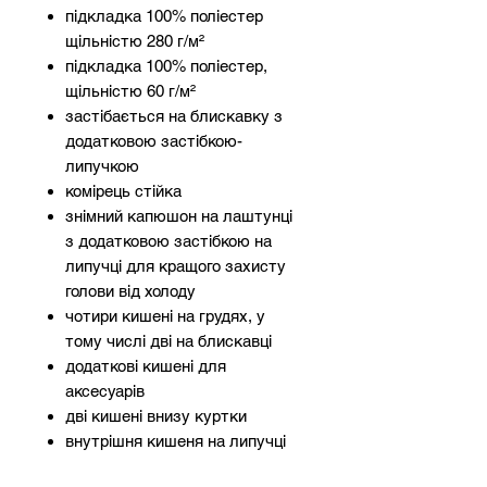
підкладка 100% поліестер
щільністю 280 г/м²
підкладка 100% поліестер,
щільністю 60 г/м²
застібається на блискавку з
додатковою застібкою-
липучкою
комірець стійка
знімний капюшон на лаштунці
з додатковою застібкою на
липучці для кращого захисту
голови від холоду
чотири кишені на грудях, у
тому числі дві на блискавці
додаткові кишені для
аксесуарів
дві кишені внизу куртки
внутрішня кишеня на липучці
рукави виконані резинкою