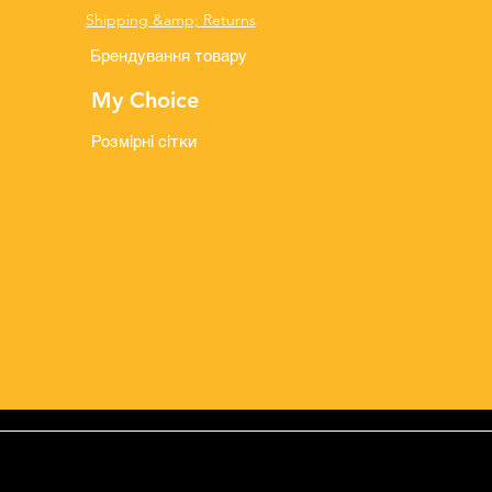
Shipping &amp; Returns
Брендування товару
My Choice
Розмірні сітки