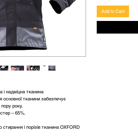
Add to Cart
а і надміцна тканина
 основної тканини забезпечує
пору року.
естер – 65%.
о стирання і порізів тканина OXFORD