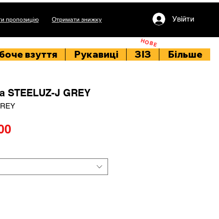
Увійти
и пропозицію
Отримати знижку
НОВЕ
боче взуття
Рукавиці
ЗІЗ
Більше
ча STEELUZ-J GREY
GREY
Price
00