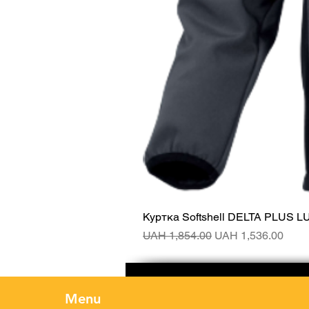
Куртка Softshell DELTA PLUS L
Regular Price
Sale Price
UAH 1,854.00
UAH 1,536.00
Menu