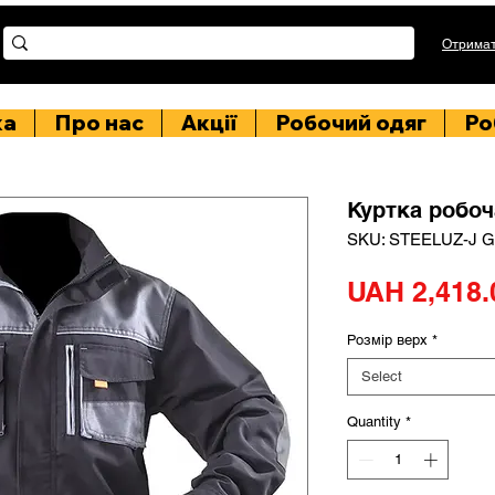
Отримат
ка
Про нас
Акції
Робочий одяг
Ро
Куртка робо
SKU: STEELUZ-J 
UAH 2,418.
Розмір верх
*
Select
Quantity
*