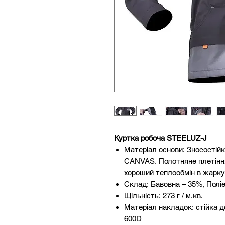
Куртка робоча STEELUZ-J
Матеріал основи: Зносостійк
CANVAS. Полотняне плетіння
хороший теплообмін в жарку 
Склад: Бавовна – 35%, Полі
Щільність: 273 г / м.кв.
Матеріал накладок: стійка д
600D