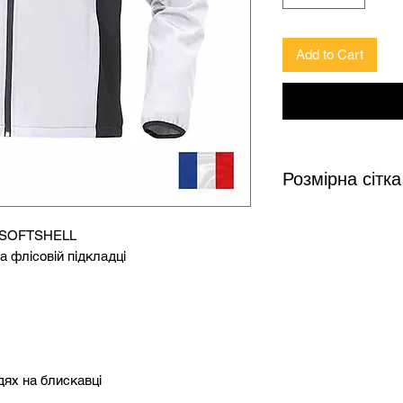
Add to Cart
Розмірна сітка
у SOFTSHELL
Розмір
Зріс
а флісовій підкладці
S
158-
M
164-
L
170-
удях на блискавці
XL
176-