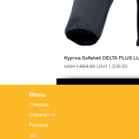
Куртка Softshell DELTA PLUS L
Regular Price
Sale Price
UAH 1,854.00
UAH 1,536.00
Menu
Спецодяг
Спецвзуття
Рукавиці
ЗІЗ