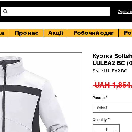
Отримат
ка
Про нас
Акції
Робочий одяг
Ро
Куртка Softs
LULEA2 BC (Ф
SKU: LULEA2 BG
 UAH 1,854
Розмір
*
Select
Quantity
*