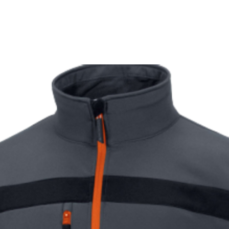
2XL
182-
3XL
188-