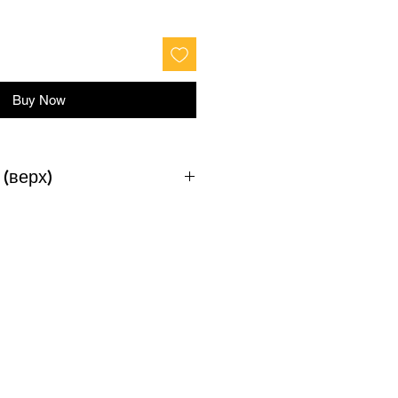
Buy Now
 (верх)
т
Груди
Талія
164
92-96
80-84
170
96-100
84-88
182
100-108
88-96
188
108-116
96-104