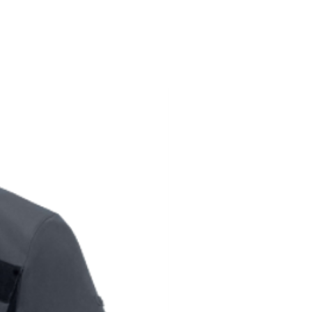
194
116-124
104-112
194
124-128
112-116