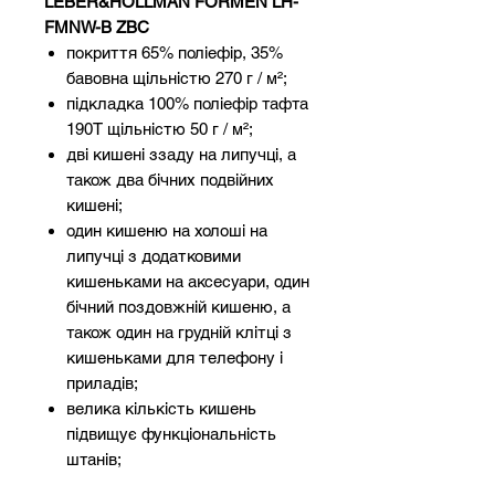
LEBER&HOLLMAN FORMEN LH-
FMNW-B ZBC
покриття 65% поліефір, 35%
бавовна щільністю 270 г / м²;
підкладка 100% поліефір тафта
190T щільністю 50 г / м²;
дві кишені ззаду на липучці, а
також два бічних подвійних
кишені;
один кишеню на холоші на
липучці з додатковими
кишеньками на аксесуари, один
бічний поздовжній кишеню, а
також один на грудній клітці з
кишеньками для телефону і
приладів;
велика кількість кишень
підвищує функціональність
штанів;
закінчення для прикріплення