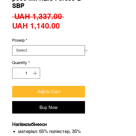
SBP
Regular
 UAH 1,337.00 
Sale
Price
UAH 1,140.00
Price
Розмір
*
Quantity
*
Add to Cart
Buy Now
Напівкомбінезон
матеріал: 65% поліестер, 35%