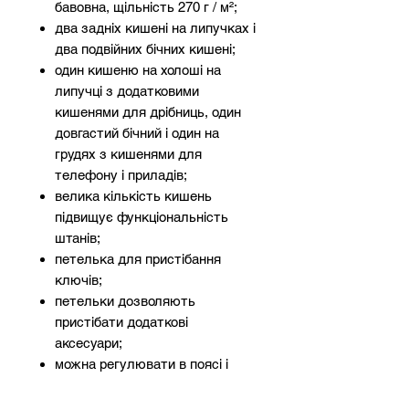
бавовна, щільність 270 г / м²;
два задніх кишені на липучках і
два подвійних бічних кишені;
один кишеню на холоші на
липучці з додатковими
кишенями для дрібниць, один
довгастий бічний і один на
грудях з кишенями для
телефону і приладів;
велика кількість кишень
підвищує функціональність
штанів;
петелька для пристібання
ключів;
петельки дозволяють
пристібати додаткові
аксесуари;
можна регулювати в поясі і
довжину за допомогою лямок;
резинка в задній частині