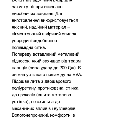
захисту ніг при виконанні
виробничих завдань. Для
виготовлення використовується
якісний, надійний матеріал –
пігментований шкіряний спилок,
усередині оздоблення –
поліамідна сітка.
Попереду вставлений металевий
підносок, який захищає від травм
пальців (сила удару до 200 Дж). Є
знімна устілка з поліаміду на EVA.
Підошва лита з двошарового
поліуретану, протиковзна, стійка
до проколів (вшита металева
устілка), не схильна до
механічних впливів і вуглеводів.
Вологонепроникні, комфортні в
носінні, прослужать тривалий
період часу.