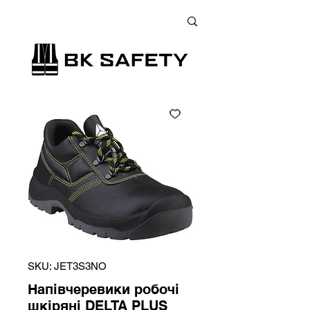
+38 (073) 900 33 13
;
+38 (095) 900 33 13
;
+38 (077) 900 33 13
SKU: JET3S3NO
Напівчеревики робочі
шкіряні DELTA PLUS