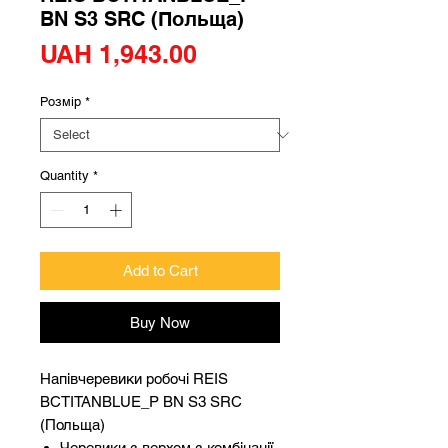
BN S3 SRC (Польща)
Price
UAH 1,943.00
Розмір
*
Quantity
*
Add to Cart
Buy Now
Напівчеревики робочі REIS
BCTITANBLUE_P BN S3 SRC
(Польща)
Черевики з верхом з комбінації