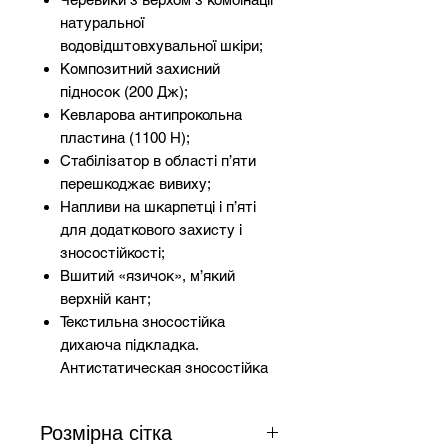
натуральної
водовідштовхувальної шкіри;
Композитний захисний
підносок (200 Дж);
Кевларова антипрокольна
пластина (1100 Н);
Стабілізатор в області п’яти
перешкоджає вивиху;
Напливи на шкарпетці і п’яті
для додаткового захисту і
зносостійкості;
Вшитий «язичок», м’який
верхній кант;
Текстильна зносостійка
дихаюча підкладка.
Антистатическая зносостійка
знімна устілка;
Двошарова підошва з
Розмірна сітка
поліуретану (ПУ / ПУ);