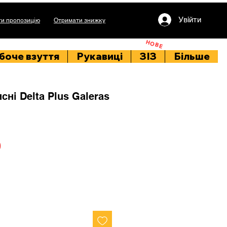
Увійти
и пропозицію
Отримати знижку
НОВЕ
боче взуття
Рукавиці
ЗІЗ
Більше
ні Delta Plus Galeras
Price
0