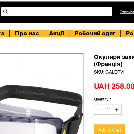
Отримат
ка
Про нас
Акції
Робочий одяг
Ро
Окуляри захис
(Франція)
SKU: GALERVI
UAH 258.0
Quantity
*
Add to Cart