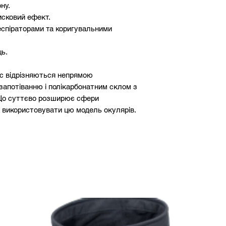
ну.
исковий ефект.
спіраторами та коригувальними
ь.
ас відрізняються непрямою
апотіванню і полікарбонатним склом з
Що суттєво розширює cфери
 використовувати цю модель окулярів.