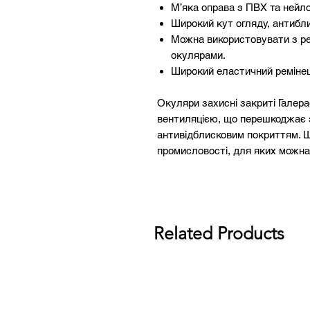
М’яка оправа з ПВХ та нейло
Широкий кут огляду, антибл
Можна використовувати з ре
окулярами.
Широкий еластичний ремінец
Окуляри захисні закриті Галер
вентиляцією, що перешкоджає з
антивідблисковим покриттям. 
промисловості, для яких можна
Related Products