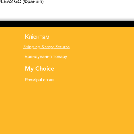
ULEA2 GO (Франція)
Quick View
Клієнтам
Shipping &amp; Returns
Брендування товару
My Choice
Розмірні сітки