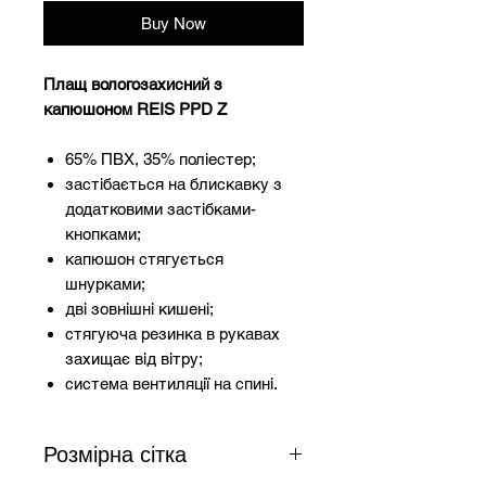
Buy Now
Плащ вологозахисний з
капюшоном REIS PPD Z
65% ПВХ, 35% поліестер;
застібається на блискавку з
додатковими застібками-
кнопками;
капюшон стягується
шнурками;
дві зовнішні кишені;
стягуюча резинка в рукавах
захищає від вітру;
система вентиляції на спині.
Розмірна сітка