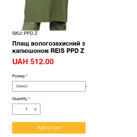
SKU: PPD Z
Плащ вологозахисний з
капюшоном REIS PPD Z
Price
UAH 512.00
Розмір
*
Quantity
*
Add to Cart