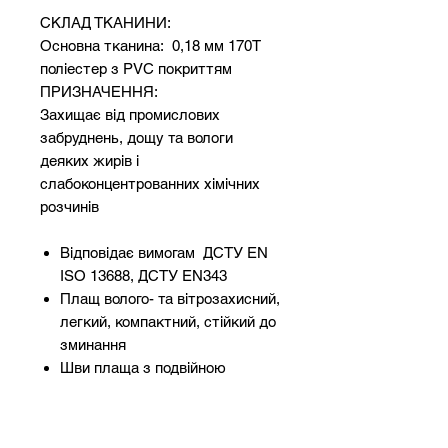
СКЛАД ТКАНИНИ:
Основна тканина: 0,18 мм 170T
поліестер з PVC покриттям
ПРИЗНАЧЕННЯ:
Захищає від промислових
забруднень, дощу та вологи
деяких жирів і
слабоконцентрованних хімічних
розчинів
Відповідає вимогам ДСТУ EN
ISO 13688, ДСТУ EN343
Плащ волого- та вітрозахисний,
легкий, компактний, стійкий до
зминання
Шви плаща з подвійною
прошивкою та додатково
проклеєні
Модель виконана з поліестеру,