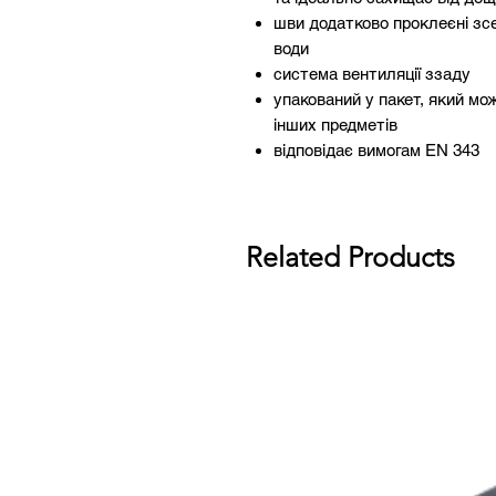
шви додатково проклеєні зс
води
система вентиляції ззаду
упакований у пакет, який м
інших предметів
відповідає вимогам EN 343
Related Products