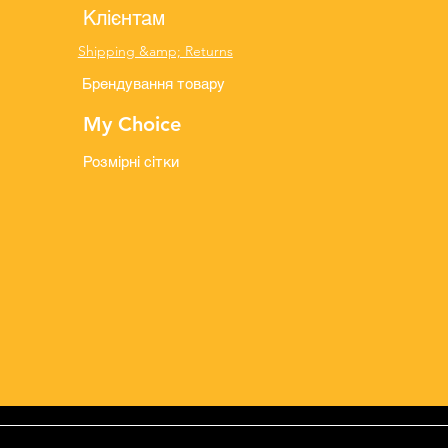
Клієнтам
Shipping &amp; Returns
Брендування товару
My Choice
Розмірні сітки