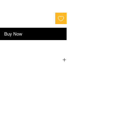
Buy Now
и
Талія
Розмір
6
80-84
S
00
84-88
M
108
88-96
L
116
96-104
XL