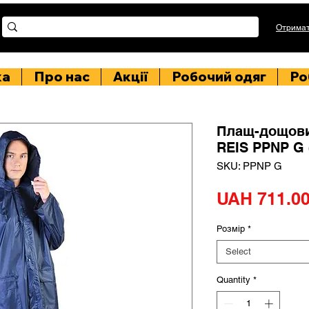
Отримат
ка
Про нас
Акції
Робочий одяг
Ро
Плащ-дощови
REIS PPNP G
SKU: PPNP G
UAH 711.0
Розмір
*
Select
Quantity
*