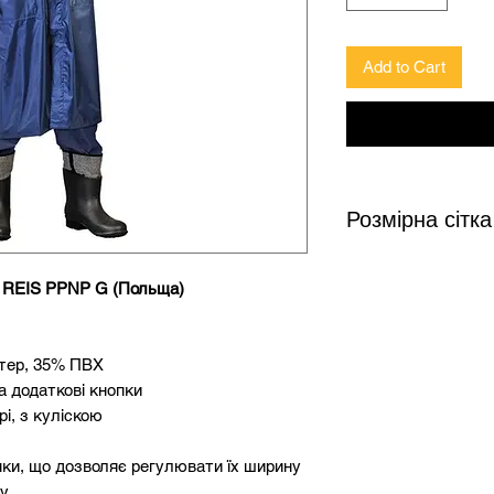
Add to Cart
Розмірна сітка
 REIS PPNP G (Польща)
Зріст
Груд
158-164
92-9
стер, 35% ПВХ
а додаткові кнопки
164-170
96-1
і, з куліскою
170-182
100-
пки, що дозволяє регулювати їх ширину
176-188
108-
у.