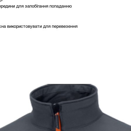
ередини для запобігання попаданню
182-194
116-
188-194
124-
ожна використовувати для перевезення