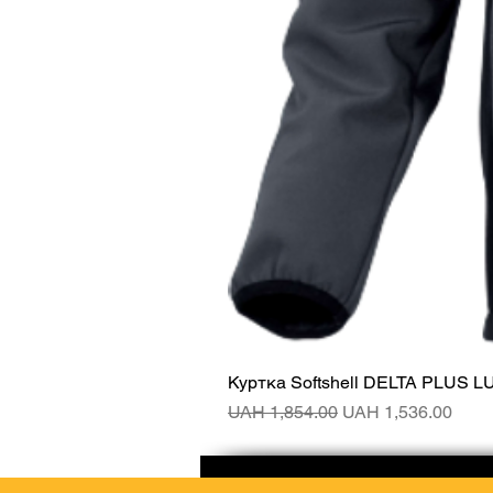
Куртка Softshell DELTA PLUS L
Regular Price
Sale Price
UAH 1,854.00
UAH 1,536.00