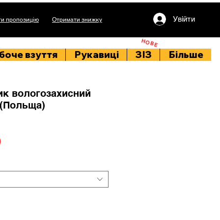
Увійти
и пропозицію
Отримати знижку
НОВЕ
боче взуття
Рукавиці
ЗІЗ
Більше
к вологозахисний
 (Польща)
Price
0