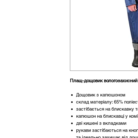
Плащ-дощовик вологозахисний
Дощовик з капюшоном
склад матеріалу: 65% поліе
застібається на блискавку т
капюшон на блискавці у комір
дві кишені з вкладками
рукави застібаються на кно
та ідеально захищає від дощ