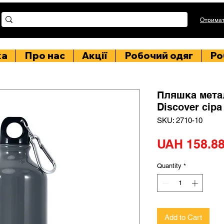
Отримат
ка
Про нас
Акції
Робочий одяг
Ро
Пляшка мета
Discover сіра
SKU: 2710-10
UAH 158.8
Quantity
*
Add to Cart