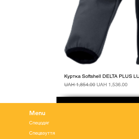
Куртка Softshell DELTA PLUS L
Regular Price
Sale Price
UAH 1,854.00
UAH 1,536.00
Menu
Спецодяг
Спецвзуття