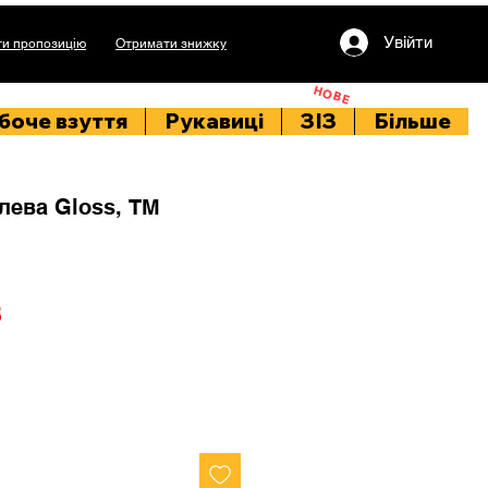
Увійти
и пропозицію
Отримати знижку
НОВЕ
боче взуття
Рукавиці
ЗІЗ
Більше
лева Gloss, ТМ
Price
8