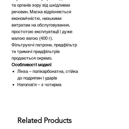
та органів зору від шкідливих
речовин. Маска відрізняється
економічністю, низькими
витратам на обслуговування,
простотою експлуатації і дуже
малою вагою (400 г).
Фільтруючі патрони, предфільтр
та тримачі предфільтрів
продаються окремо.
Особливості моделі
Лінза – полікарбонатна, стійка
до подряпин і ударів
Наголов’я – з чотирма
лямками, добре збалансовано і
легко одягається
Кріплення – байонетне, що
дозволяє підключати широкий
діапазон подвійних легких
Related Products
фільтрів, що захищають від