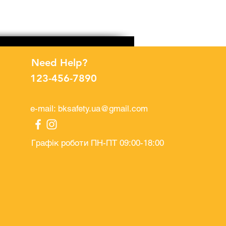
Рукавички поліестерові п
Price
UAH 32.00
Need Help?
123-456-7890
e-mail:
bksafety.ua@gmail.com
Графік роботи ПН-ПТ 09:00-18:00