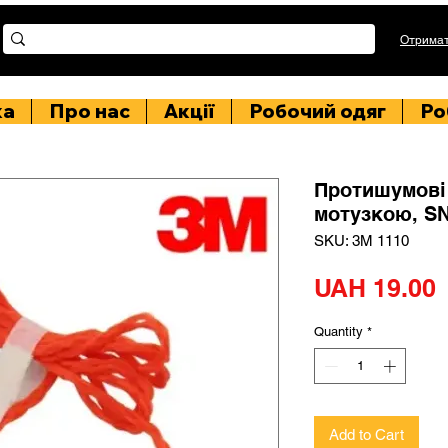
Отримат
ка
Про нас
Акції
Робочий одяг
Ро
Протишумові 
мотузкою, S
SKU: 3М 1110
P
UAH 19.00
Quantity
*
Add to Cart