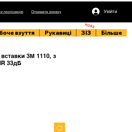
Увійти
и пропозицію
Отримати знижку
НОВЕ
боче взуття
Рукавиці
ЗІЗ
Більше
вставки 3М 1110, з
NR 33дБ
rice