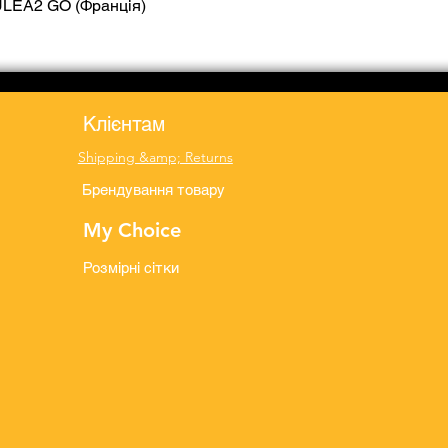
ULEA2 GO (Франція)
Quick View
Клієнтам
Shipping &amp; Returns
Брендування товару
My Choice
Розмірні сітки