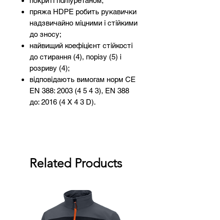
покриті поліуретаном;
пряжа HDPE робить рукавички
надзвичайно міцними і стійкими
до зносу;
найвищий коефіцієнт стійкості
до стирання (4), порізу (5) і
розриву (4);
відповідають вимогам норм CE
EN 388: 2003 (4 5 4 3), EN 388
до: 2016 (4 X 4 3 D).
Related Products