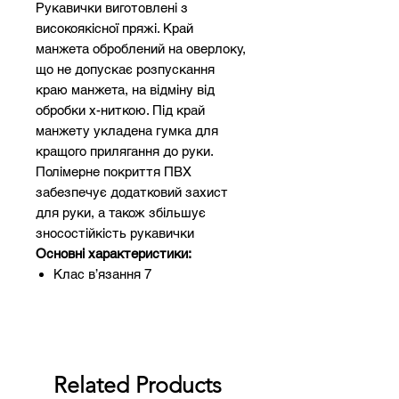
Рукавички виготовлені з
високоякісної пряжі. Край
манжета оброблений на оверлоку,
що не допускає розпускання
краю манжета, на відміну від
обробки x-ниткою. Під край
манжету укладена гумка для
кращого прилягання до руки.
Полімерне покриття ПВХ
забезпечує додатковий захист
для руки, а також збільшує
зносостійкість рукавички
Основні характеристики:
Клас в’язання 7
Колір чорний
Вага 1 пари 90 грам
Кількість в мішку 200 пар
Країна виробництва Україна
Related Products
Сфера застосування: