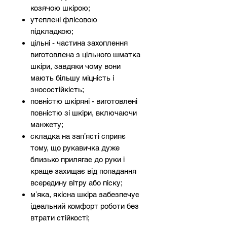
козячою шкірою;
утеплені флісовою
підкладкою;
цільні - частина захоплення
виготовлена з цільного шматка
шкіри, завдяки чому вони
мають більшу міцність і
зносостійкість;
повністю шкіряні - виготовлені
повністю зі шкіри, включаючи
манжету;
складка на запʼясті сприяє
тому, що рукавичка дуже
близько прилягає до руки і
краще захищає від попадання
всередину вітру або піску;
мʼяка, якісна шкіра забезпечує
ідеальний комфорт роботи без
втрати стійкості;