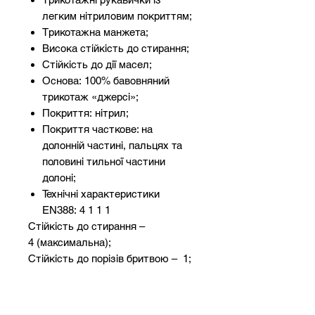
легким нітриловим покриттям;
Трикотажна манжета;
Висока стійкість до стирання;
Стійкість до дії масел;
Основа: 100% бавовняний
трикотаж «джерсі»;
Покриття: нітрил;
Покриття часткове: на
долонній частині, пальцях та
половині тильної частини
долоні;
Технічні характеристики
EN388: 4 1 1 1
Стійкість до стирання –
4 (максимальна);
Стійкість до порізів бритвою – 1;
Стійкість до розривів – 1;