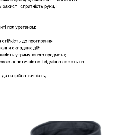
ахист і спритність руки, і
риті поліуретаном;
стійкість до протирання;
нання складних дій;
ливість утримуваного предмета;
кою еластичністю і відмінно лежать на
, де потрібна точність;
ьних механічних робіт;
близні рівні стійкості 4 1 3 1) і EN420.