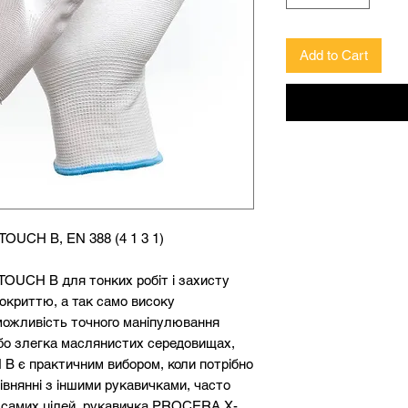
Add to Cart
OUCH B, EN 388 (4 1 3 1)
OUCH B для тонких робіт і захисту
покриттю, а так само високу
можливість точного маніпулювання
бо злегка маслянистих середовищах,
 є практичним вибором, коли потрібно
рівнянні з іншими рукавичками, часто
 самих цілей, рукавичка PROCERA X-