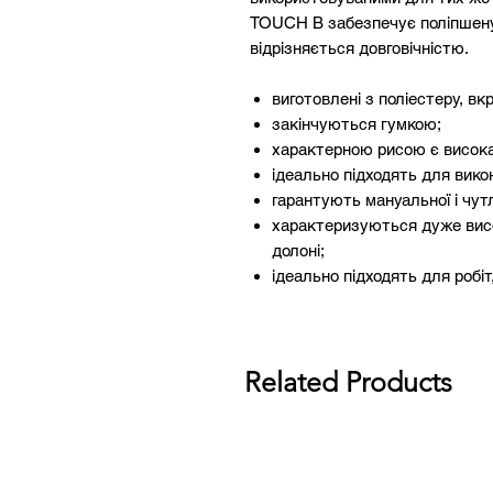
TOUCH B забезпечує поліпшену з
відрізняється довговічністю.
виготовлені з поліестеру, вк
закінчуються гумкою;
характерною рисою є висока 
ідеально підходять для вико
гарантують мануальної і чут
характеризуються дуже висо
долоні;
ідеально підходять для робіт
використовуються для загал
відповідають нормі EN388 (при
Related Products