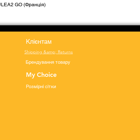
ULEA2 GO (Франція)
Quick View
Клієнтам
Shipping &amp; Returns
Брендування товару
My Choice
Розмірні сітки