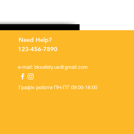
Рукавички поліестерові п
Price
UAH 32.00
Need Help?
123-456-7890
e-mail:
bksafety.ua@gmail.com
Графік роботи ПН-ПТ 09:00-18:00