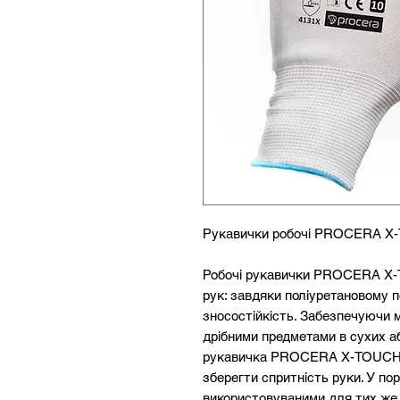
Рукавички робочі PROCERA X-T
Робочі рукавички PROCERA X-T
рук: завдяки поліуретановому 
зносостійкість. Забезпечуючи 
дрібними предметами в сухих а
рукавичка PROCERA X-TOUCH B
зберегти спритність руки. У по
використовуваними для тих же