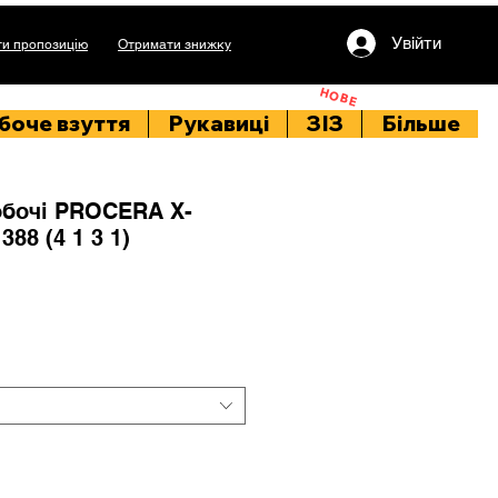
Увійти
и пропозицію
Отримати знижку
НОВЕ
боче взуття
Рукавиці
ЗІЗ
Більше
обочі PROCERA X-
88 (4 1 3 1)
rice