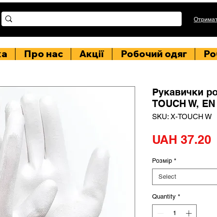
Отримат
ка
Про нас
Акції
Робочий одяг
Ро
Рукавички р
TOUCH W, EN 3
SKU: X-TOUCH W
P
UAH 37.20
Розмір
*
Select
Quantity
*