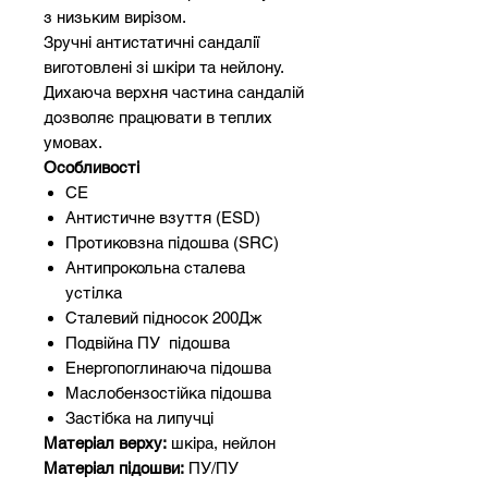
з низьким вирізом.
Зручні антистатичні сандалії
виготовлені зі шкіри та нейлону.
Дихаюча верхня частина сандалій
дозволяє працювати в теплих
умовах.
Особливості
CE
Антистичне взуття (ESD)
Протиковзна підошва (SRC)
Антипрокольна сталева
устілка
Сталевий підносок 200Дж
Подвійна ПУ підошва
Енергопоглинаюча підошва
Маслобензостійка підошва
Застібка на липучці
Матеріал верху:
шкіра, нейлон
Матеріал підошви:
ПУ/ПУ