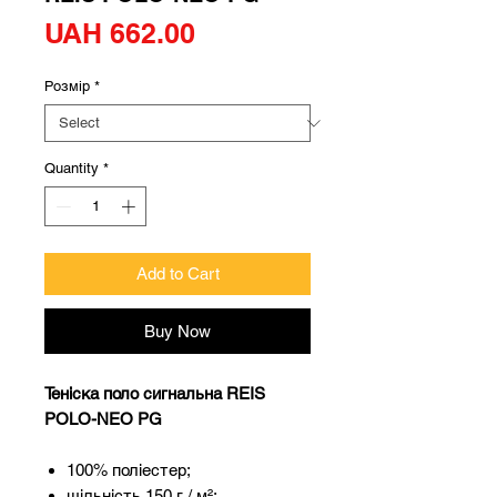
Price
UAH 662.00
Розмір
*
Quantity
*
Add to Cart
Buy Now
Теніска поло сигнальна REIS
POLO-NEO PG
100% поліестер;
щільність 150 г / м²;