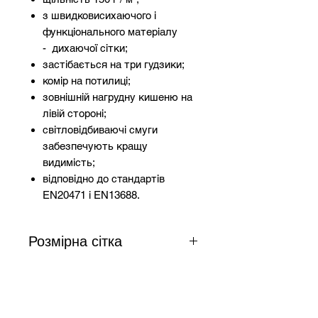
з швидковисихаючого і
функціонального матеріалу
- дихаючої сітки;
застібається на три гудзики;
комір на потилиці;
зовнішній нагрудну кишеню на
лівій стороні;
світловідбиваючі смуги
забезпечують кращу
видимість;
відповідно до стандартів
EN20471 і EN13688.
Розмірна сітка
Зріст
Груди
Талія
Розмір