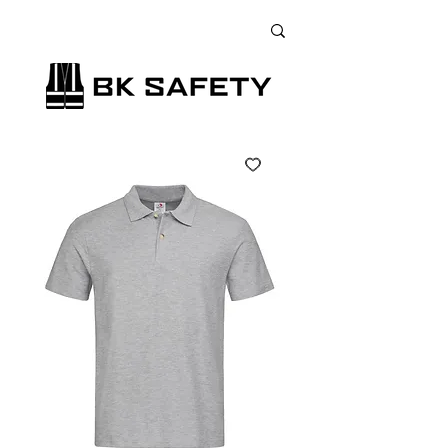
+38 (073) 900 33 13
;
+38 (095) 900 33 13
;
+38 (077) 900 33 13