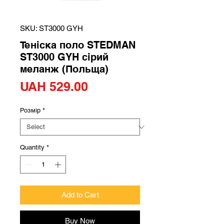
SKU: ST3000 GYH
Теніска поло STEDMAN
ST3000 GYH сірий
меланж (Польща)
Price
UAH 529.00
Розмір
*
Quantity
*
Add to Cart
Buy Now