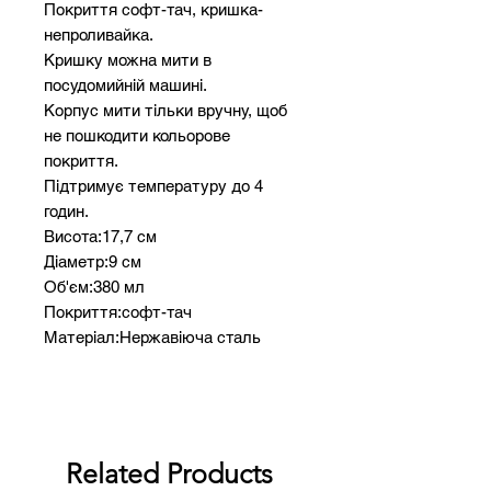
Покриття софт-тач, кришка-
непроливайка.
Кришку можна мити в
посудомийній машині.
Корпус мити тільки вручну, щоб
не пошкодити кольорове
покриття.
Підтримує температуру до 4
годин.
Висота:17,7 см
Діаметр:9 см
Об'єм:380 мл
Покриття:софт-тач
Матеріал:Нержавіюча сталь
Можемо
забрендувати: Гравіювання та УФ
друк
Related Products