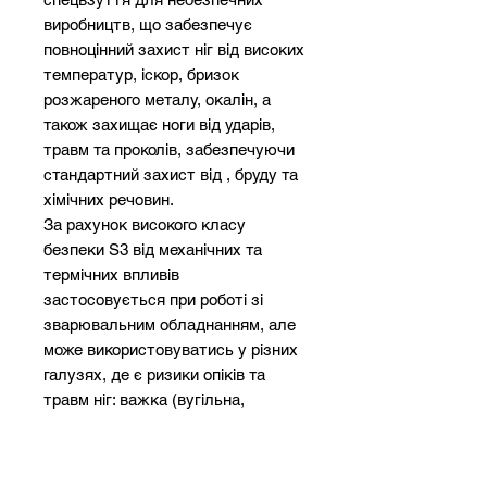
виробництв, що забезпечує
повноцінний захист ніг від високих
температур, іскор, бризок
розжареного металу, окалін, а
також захищає ноги від ударів,
травм та проколів, забезпечуючи
стандартний захист від , бруду та
хімічних речовин.
За рахунок високого класу
безпеки S3 від механічних та
термічних впливів
застосовується при роботі зі
зварювальним обладнанням, але
може використовуватись у різних
галузях, де є ризики опіків та
травм ніг: важка (вугільна,
паливна) промисловість,
металургія, машинобудування,
електроенергетика та інше.