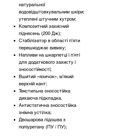
натуральної
водовідштовхувальним шкіри;
утеплені штучним хутром;
Композитний захисний
піднесень (200 Дж);
Стабілізатор в області п’яти
перешкоджає вивиху;
Напливи на шкарпетці і п’яті
для додаткового захисту і
зносостійкості;
Вшитий «язичок», м’який
верхній кант;
Текстильна зносостійка
дихаюча підкладка.
Антистатична зносостійка
знімна устілка;
Двошарова підошва з
поліуретану (ПУ / ПУ);
Композитна антипрокольна