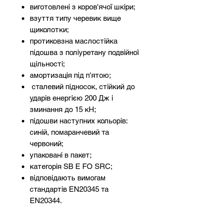
виготовлені з коров'ячої шкіри;
взуття типу черевик вище
щиколотки;
протиковзна маслостійка
підошва з поліуретану подвійної
щільності;
амортизація під п'ятою;
сталевий підносок, стійкий до
ударів енергією 200 Дж і
зминання до 15 кН;
підошви наступних кольорів:
синій, помаранчевий та
червоний;
упаковані в пакет;
категорія SB E FO SRC;
відповідають вимогам
стандартів EN20345 та
EN20344.