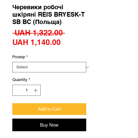
Черевики робочі
шкіряні REIS BRYESK-T
SB BC (Польща)
Regular
 UAH 1,322.00 
Sale
Price
UAH 1,140.00
Price
Розмір
*
Quantity
*
Add to Cart
Buy Now