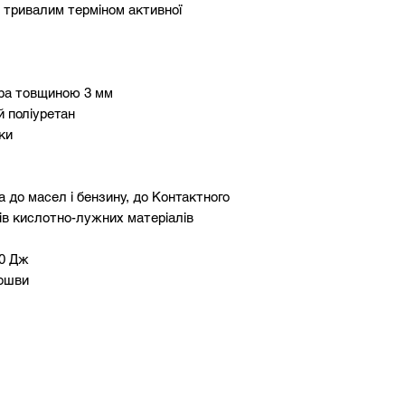
 тривалим терміном активної
іра товщиною 3 мм
й поліуретан
лки
а до масел і бензину, до Контактного
нів кислотно-лужних матеріалів
20 Дж
дошви