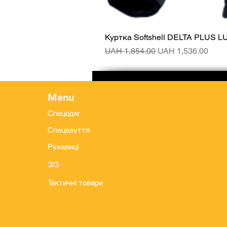
Куртка Softshell DELTA PLUS L
Regular Price
Sale Price
UAH 1,854.00
UAH 1,536.00
Menu
Спецодяг
Спецвзуття
Рукавиці
ЗІЗ
Тактичні товари