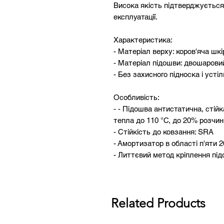
Висока якість підтверджується
експлуатації.
Характеристика:
- Матеріал верху: коров'яча шк
- Матеріал підошви: двошарови
- Без захисного підноска і усті
Особливість:
- - Підошва антистатична, стійк
тепла до 110 °С, до 20% розчи
- Стійкість до ковзання: SRA
- Амортизатор в області п'яти 
- Литтєвий метод кріплення пі
- Дихаюча підкладка і устілка
- Металева фурнітур
Related Products