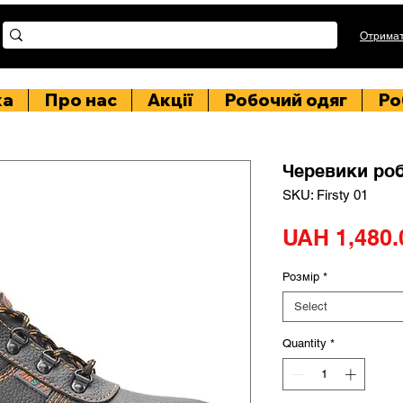
Отримат
ка
Про нас
Акції
Робочий одяг
Ро
Черевики роб
SKU: Firsty 01
UAH 1,480.
Розмір
*
Select
Quantity
*