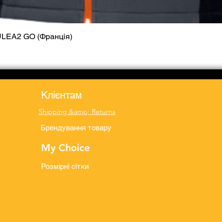
ULEA2 GO (Франція)
Quick View
Клієнтам
Shipping &amp; Returns
Брендування товару
My Choice
Розмірні сітки