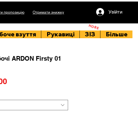
Увійти
и пропозицію
Отримати знижку
НОВЕ
боче взуття
Рукавиці
ЗІЗ
Більше
очі ARDON Firsty 01
Price
00